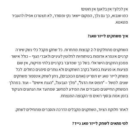
אין לכלוך! אין בלאגן! אין חוטים!
כמו שנבוא, כך גם נלך, המקום יישאר נקי ומסודר, לא תצטרכו אפילו להעביר
מטאטא.
איך משחקים לייזר טאג?
השחקנים מתחלקים ל-2 קבוצות מתחרות. כל שחקן מקבל כלי נשק שיורה
קרניים אינפרא אדומות בטיחותיות לחלוטין לעיניים ולאברי הגוף – כולל אישור
ממכון התקנים הישראלי. בשל כך שמדובר בקרניים בלתי מזיקות, אין שום
פציעות או פגיעות בפועל בקרב השחקנים ולא נותרים סימנים כחולים. לכל
משחק לייזר טאג יש תסריט (ואתם הכוכבים!), ניתן לשחק אינספור משחקים
שונים. למשל – "תפוס את הדגל", "מלך הגבעה", "הגנת אישים" – ועוד. במהלך
המשחק החיישנים מעבירים את המידע למחשב שמתעד את הנתונים והניקוד
בזמן אמת ובסוף רואים מי הקבוצה המנצחת.
לאחר חלוקת הציוד, השחקנים מקבלים הדרכה והסברים ומתחילים לשחק.
למי מתאים לשחק לייזר טאג נייד?