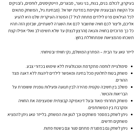
בעיקרון, לכולם. בנים, בנות, בני נוער, מבוגרים, הייטקיסטים, לוחמים, ג'ובניקים
וכל הקשת הצבעונית שקיימת במדינת ישראל. (מבחינת גיל, המשחק מתאים
לכל הגילאים פרט לילדים מתחת לגיל 7) המטרה העיקרית שלנו היא להגיע
אליכם, וליצור לכם חוויה שתשבור לכם את השגרה לשעתיים, שבזמן הזה תהיו
כל כך מרוכזים בחוויה והנאה (והרצון לנצח) עד שלא תשימו לב ואולי אפילו קצת
תשכחו מהמציאות שמתחוללת בחוץ.
לייזר טאג עד הבית – הפתרון המושלם, נקי חוויתי ובטיחותי.
סימולציית לוחמה מתקדמת וטכנולוגית ללא שימוש בכדורי צבע.
משחק בטוח לחלוטין מכל בחינה ומאפשר לילדים ליהנות ללא דאגה מצד
ההורים.
משלב בין חשיבה טקטית מהירה לבין תנועה ופעילות גופנית ששומרת על
הבריאות והכושר.
משחק תחרותי מאוד ובעל דינאמיקה קבוצתית שמעצימה את החוויה
ומקרבת בין המשתתפים.
ניתן לשחק במספר משחקים וכך לגוון את המשחק. בלייזר טאג ניתן להמציא
משחקים חדשים.
ניתן לשחק גם במסגרת מתחם סגור וגם בשטח פתוח.