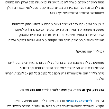
מאוד המשחק משלב ומצריך לא מעט איכויות ומיומנויות מכל שחקן. הוא מתאים
גם לילדים, גם לנוער וגם לאנשים בוגרים ומבוגרים, מתאים לשני המגדרים והולך
פנטסטי עם אינספור אירועים וימי כיף וגיבוש.
כן כן, מה ששמעתם. כבר לא צריך לצאת מהבית או לנסוע רחוק כדי להנות
מפעילות אקסטרימית ומיוחדת, כי היא תגיע עד אליכם לגינה! או למקום
העבודה! או בית הספר! איפה שתבחרו. אנו מביאים את חווית המשחק
האינטראקטיבית המרגשת ביותר והכי אקסטרימית שיש ישירות למיקום שלכם.
למי לייזר טאג מתאים?
מחפשים פעילות שתגבש את העובדים? פעילות סיום לתלמידי בית הספר? יום
הולדת? בר\בת מצווה? יום כיף למשפחה או סתם חוגגים סוף בידוד?!
ניידת הלייזר טאג שלנו עומדת לרשותכם בכל מקום ובכל זמן אפילו בבית הפרטי
שלכם!
אבל רגע, איך זה עובד? איך אפשר לשחק לייזר טאג בכל מקום?
איך עובד
לייזר טאג עד הבית
? אז ככה, ניידת הלייזר טאג מגיעה עם ציוד
מקצועי ומשוכלל שמאפשר לשחק בסוגים רבים של איזורים. הניידת כוללת: כלי