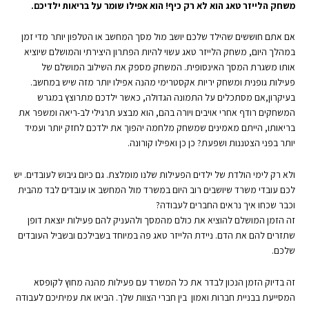
משחק הלייזר טאג הוא לא רק כיף! הוא אפילו שומר על בריאות ילדיכם.
אם אתם חוששים שהילד שלכם יושב מול מסך המחשב או הטלפון יותר מדי זמן
במהלך היום, משחק הלייזר טאג עשוי להיות הפתרון היצירתי והמושלם שיוציא
אותו משגרת המסך האינסופית. המשחק מספק את השילוב המושלם של
פעילות גופנית ומשחק יריות אקסטרימי מהנה אפילו יותר מזה שיש במחשב.
בעיקרון,אם מסתכלים על התמונה הגדולה, כאשר ילדכם מתרוצץ במגרש
המשחקים רודף אחרי אויבים ויורה בהם, הוא מבצע תרגילי לב-ריאה ומשפר את
בריאותו, הייתם מאמינים שמשחק מלחמה יהפוך את ילדכם לחזק יותר ועמיד
יותר בפני הצטננות ושפעת? כן כן ואפילו קורונה.
ולא רק לימי הולדת של ילדים הפעילות שלנו מומלצת. גם כיום גיבוש לעובדים. יש
לכם עובדי משרד שיושבים רוב היום במשרד מול המחשב או עובדים לבד מהבית
וכבר שכחו איך נראים החברים לעבודה?
זה הזמן המושלם להוציא את כולם מהמסך ולהעניק להם פעילות יוצאת דופן
שתזרים להם את הדם. ניידת הלייזר טאג פה במיוחד בשבילכם ובשביל העובדים
שלכם.
זה בדיוק הזמן הנכון לבדר את כל המשרד עם פעילות מהנה מחוץ לקופסא
המסייעת בבניית חברות ואמון בין חברי הצוות שלך. הביאו את עמיתיכם לעבודה