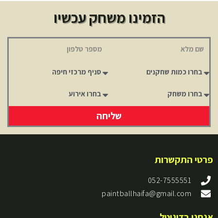
הזמינו משחק עכשיו
שם
טלפון
מספר
איזור
שחקנים
בארץ
סוג
סוג
המשחק
האירוע
שליחה
פרטי התקשרות
052-7555551
paintballhaifa@gmail.com
אנחנו בדיגיטל