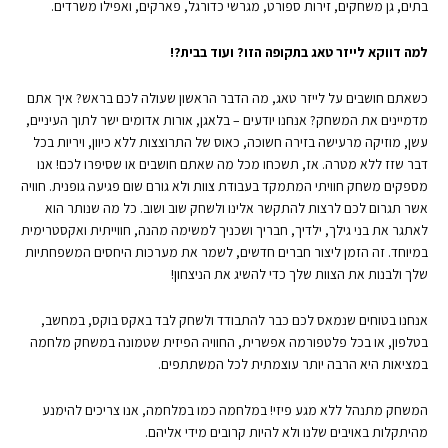
בתים, גן משחקים, זירות ספורט, מגרשי כדורגל, פארקים, ואפילו משרדים.
למה דווקא לייזר טאג בתקופה הזו? ועוד בבית?!
כשאתם חושבים על לייזר טאג, מה הדבר הראשון שעולה לכם בראש? איך אתם
מדמיינים את המשחק? אנחנו יודעים – בלאגן, אורות אדומים ישר לתוך העיניים,
עשן, מוזיקה מרעישה בזירה חשוכה, כאוס של התרוצצות ללא כיוון, ויריות בכל
דבר שזז ללא מטרה. אז, תשכחו מכל מה שאתם חושבים או שסיפרו לכם! אנו
מספקים משחק חוויתי המתמקד בעבודת צוות ולא גורם שום פגיעה גופנית. חוויה
אשר תגרום לכם לרצות להתקשר אלינו ולשחק שוב ושוב. כל מה שנותר הוא
לאתגר את בני גילך, ילדיך, חבריך ושכניך למשימה מהנה, חווייתית ואקסטרימית
במיוחד. זה הזמן ליצור חברים חדשים, לשמר את מערכות היחסים המשפחתיות
שלך ולבנות את הצוות שלך כדי להשיג את הניצחון!
אנחנו בטוחים שנמאס לכם כבר להתבודד ולשחק לבד באקס בוקס, במחשב,
בטלפון, או בכל פלטפורמה אפשרית, החוויה הפיזית שטמונה במשחק מלחמה
במציאות היא הרבה יותר עוצמתית לכל המשתתפים.
המשחק מתנהל ללא מגע פיזי! במלחמה כמו במלחמה, אנו צריכים להימנע
מהיתקלות באויבים שלנו ולא להיות קרובים מידי אליהם.