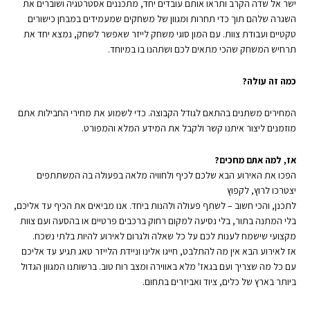
ישר אל שדה הקרב ותראו אותם עובדים יחד, מתכננים אסטרטגיה ושוברים את
השגרה שלהם תוך כדי תחרות ומגוון של משחקים שמעמידים במבחן כישורים
טקטיים ועבודת צוות. עם המון סוגי משחק לייזר שאפשר לשחק, נמצא יחד את
תרחיש המשחק שהכי מתאים לכם ושתהנו בו במיוחד.
כמה זה עולה?
המחירים משתנים בהתאם לגודל הקבוצה. כדי לשמוע את מחירי החבילות אתם
מוזמנים ליצור איתנו קשר ולקבל את המידע המלא והמפורט.
אז, למה אתם מחכים?
הפכו את האירוע הבא שלכם לכיף ולחוויה מלאה בפעולה בה המשתתפים
יצטרכו לרוץ, לקפוץ
לתכנן, והכי חשוב – לשתף פעולה ולהנות ביחד. אנו מביאים את הכיף עד אליכם,
בלי המתנה בתור, בלי נסיעה למקום רחוק ברכבים פרטיים או בהסעה ועם צוות
מקצועי שישמח לענות לכם על כל שאלה ולגרום לאירוע להיות בלתי נשכח.
אז לאירוע הבא אין מה להתלבט, חייגו אלינו וניידת הלייזר טאג תגיע עד אליכם
עם כל מה שצריך ועם בגאז' מלא באווירה ומצב רוח טוב. ברשותנו המגוון הגדול
ביותר בארץ של כלים, ציוד ואביזרים בתחום.