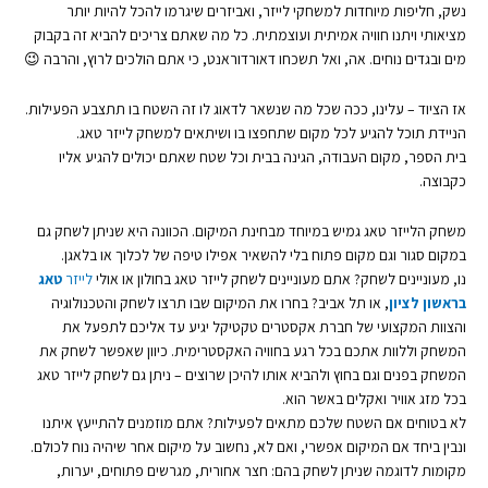
נשק, חליפות מיוחדות למשחקי לייזר, ואביזרים שיגרמו להכל להיות יותר
מציאותי ויתנו חוויה אמיתית ועוצמתית. כל מה שאתם צריכים להביא זה בקבוק
מים ובגדים נוחים. אה, ואל תשכחו דאורדוראנט, כי אתם הולכים לרוץ, והרבה 😉
אז הציוד – עלינו, ככה שכל מה שנשאר לדאוג לו זה השטח בו תתצבע הפעילות.
הניידת תוכל להגיע לכל מקום שתחפצו בו ושיתאים למשחק לייזר טאג.
בית הספר, מקום העבודה, הגינה בבית וכל שטח שאתם יכולים להגיע אליו
כקבוצה.
משחק הלייזר טאג גמיש במיוחד מבחינת המיקום. הכוונה היא שניתן לשחק גם
במקום סגור וגם מקום פתוח בלי להשאיר אפילו טיפה של לכלוך או בלאגן.
נו, מעוניינים לשחק? אתם מעוניינים לשחק לייזר טאג בחולון או אולי
לייזר
טאג
בראשון לציון
, או תל אביב? בחרו את המיקום שבו תרצו לשחק והטכנולוגיה
והצוות המקצועי של חברת אקסטרים טקטיקל יגיע עד אליכם לתפעל את
המשחק וללוות אתכם בכל רגע בחוויה האקסטרימית. כיוון שאפשר לשחק את
המשחק בפנים וגם בחוץ ולהביא אותו להיכן שרוצים – ניתן גם לשחק לייזר טאג
בכל מזג אוויר ואקלים באשר הוא.
לא בטוחים אם השטח שלכם מתאים לפעילות? אתם מוזמנים להתייעץ איתנו
ונבין ביחד אם המיקום אפשרי, ואם לא, נחשוב על מיקום אחר שיהיה נוח לכולם.
מקומות לדוגמה שניתן לשחק בהם: חצר אחורית, מגרשים פתוחים, יערות,