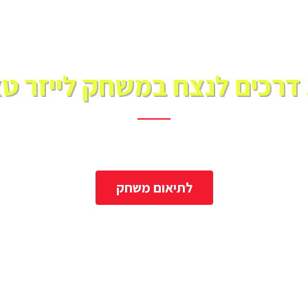
אג
לייזר טאג
לתיאום משחק