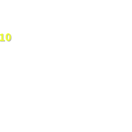
10 דרכים לנצח במשחק לייזר ט