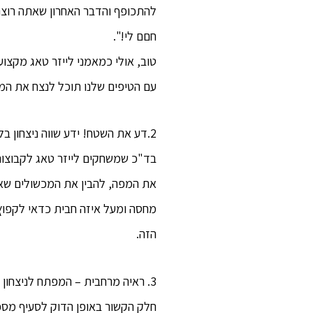
להתכופף והדבר האחרון שאתה רוצה
חםם לי!".
טוב, אולי כמאמני לייזר טאג מקצוע
עם הטיפים שלנו תוכל לנצח את ה
2.דע את השטח! ידע שווה ניצחון בלייזר טאג
בד"כ שמשחקים לייזר טאג לקבוצות 
את המפה, להבין את המכשולים שאנ
מחסה ומעל איזה חבית כדאי לקפוץ
הזה.
3. ראיה מרחבית – המפתח לניצחון במשחק לייזר טאג