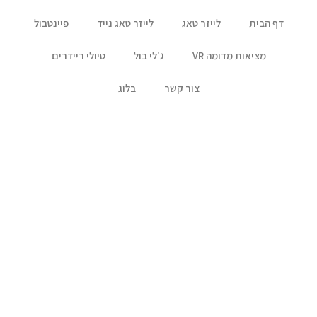
דף הבית
לייזר טאג
לייזר טאג נייד
פיינטבול
מציאות מדומה VR
ג'לי בול
טיולי ריידרים
צור קשר
בלוג