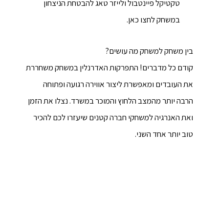
טקטיקל פיינטבול ולייזר טאג להבטחת הניצחון
במשחק לחצו כאן.
בין משחק למשחק מה עושים?
קודם כל מדברים! התפרקות האדרנלין במשחק משחררת
את העובדים ומאפשרת ליצור אווירה רגועה ופתוחה
הרבה יותר מהמצב הלחוץ והמוכר במשרד. נצלו את הזמן
ואת האנרגיה למשחקי חברה קטנים שיעזרו לכם להכיר
טוב יותר אחד השני.
מה אופי החברים בצוות העובדים?
אוקי, ברור לנו לחלוטין שמדובר בשאלה ענקית וכזאת
שאי אפשר באמת לענות עליה תשובה נחרצת. אבל
בהחלט אפשר להבין טוב יותר את האווירה במקום