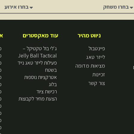
סוג
סוג
המשחק
האירוע
ניווט מהיר
עוד מאקסטרים
אז
פיינטבול
ג'לי בול טקטיקל –
פ
Jelly Ball Tactical
פ
לייזר טאג
פעילות לייזר טאג נייד
פ
מציאות מדומה
בשטח
פ
זכיינות
אטרקציות נוספות
פ
צור קשר
בלוג
פ
רכישת ציוד
פ
הצעת מחיר לקבוצות
פ
פ
פ
פ
פ