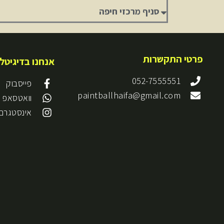
איזור
בארץ
פרטי התקשרות
אנחנו בדיגיטל
052-7555551
פייסבוק
paintballhaifa@gmail.com
וואטסאפ
אינסטגרם